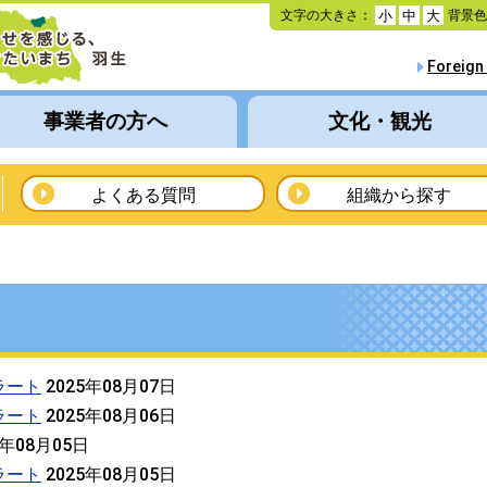
本
文字の大きさ：
背景
小
中
大
文
へ
Foreign
移
動
事業者の方へ
文化・観光
よくある質問
組織から探す
ラート
2025年08月07日
ラート
2025年08月06日
5年08月05日
ラート
2025年08月05日