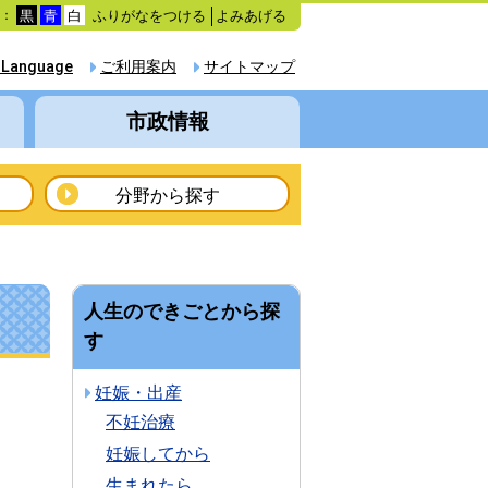
ふりがなをつける
よみあげる
色：
黒
青
白
 Language
ご利用案内
サイトマップ
市政情報
分野から探す
人生のできごとから探
す
妊娠・出産
不妊治療
妊娠してから
生まれたら