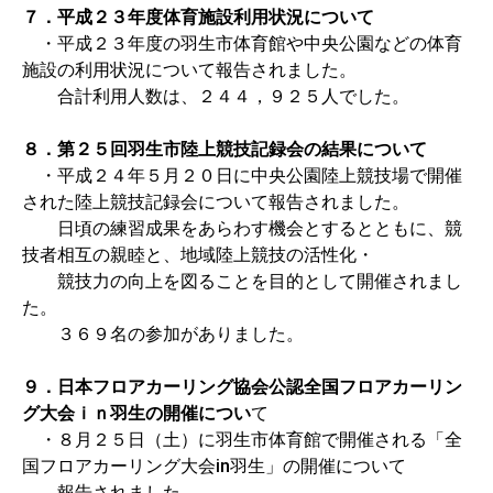
７．平成２３年度体育施設利用状況について
・平成２３年度の羽生市体育館や中央公園などの体育
施設の利用状況について報告されました。
合計利用人数は、２４４，９２５人でした。
８．第２５回羽生市陸上競技記録会の結果について
・平成２４年５月２０日に中央公園陸上競技場で開催
された陸上競技記録会について報告されました。
日頃の練習成果をあらわす機会とするとともに、競
技者相互の親睦と、地域陸上競技の活性化・
競技力の向上を図ることを目的として開催されまし
た。
３６９名の参加がありました。
９．日本フロアカーリング協会公認全国フロアカーリン
グ大会ｉｎ羽生の開催につい
て
・８月２５日（土）に羽生市体育館で開催される「全
国フロアカーリング大会in羽生」の開催について
報告されました。