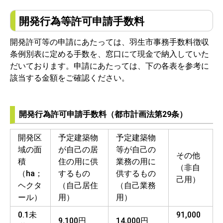
開発行為等許可申請手数料
開発許可等の申請にあたっては、羽生市事務手数料徴収
条例別表に定める手数を、窓口にて現金で納入していた
だいております。申請にあたっては、下の各表を参考に
該当する金額をご確認ください。
開発行為許可申請手数料（都市計画法第29条）
開発区
予定建築物
予定建築物
域の面
が自己の居
等が自己の
その他
積
住の用に供
業務の用に
（非自
（ha；
するもの
供するもの
己用）
ヘクタ
（自己居住
（自己業務
ール）
用）
用）
0.1未
91,000
9,100円
14,000円