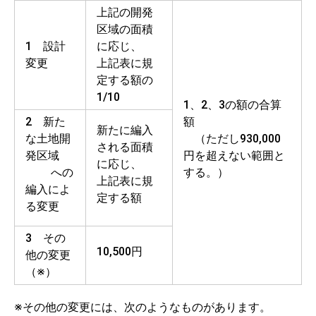
上記の開発
区域の面積
1 設計
に応じ、
変更
上記表に規
定する額の
1/10
1、2、3の額の合算
2 新た
額
新たに編入
な土地開
（ただし930,000
される面積
発区域
円を超えない範囲と
に応じ、
への
する。）
上記表に規
編入によ
定する額
る変更
3 その
10,500円
他の変更
（※）
※その他の変更には、次のようなものがあります。