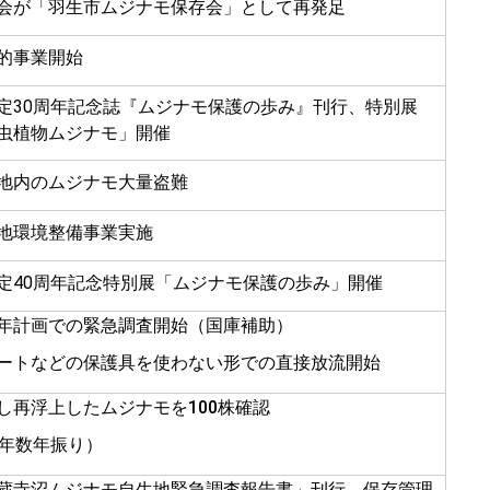
会が「羽生市ムジナモ保存会」として再発足
的事業開始
定30周年記念誌『ムジナモ保護の歩み』刊行、特別展
虫植物ムジナモ」開催
地内のムジナモ大量盗難
地環境整備事業実施
定40周年記念特別展「ムジナモ保護の歩み」開催
年計画での緊急調査開始（国庫補助）
ートなどの保護具を使わない形での直接放流開始
し再浮上したムジナモを100株確認
0年数年振り）
蔵寺沼ムジナモ自生地緊急調査報告書」刊行、保存管理