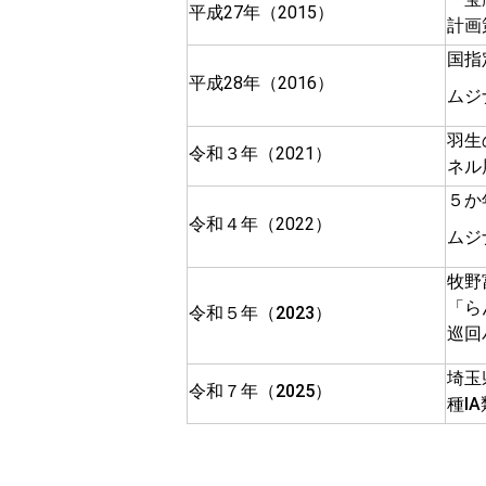
平成27年（2015）
計画
国指
平成28年（2016）
ムジ
羽生
令和３年（2021）
ネル
５か
令和４年（2022）
ムジ
牧野
「ら
令和５年（2023）
巡回
埼玉
令和７年（2025）
種Ⅰ