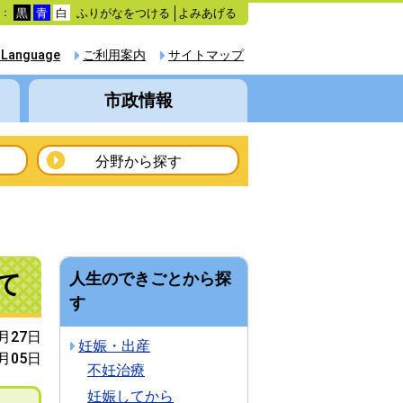
ふりがなをつける
よみあげる
色：
黒
青
白
 Language
ご利用案内
サイトマップ
市政情報
分野から探す
て
人生のできごとから探
す
2月27日
妊娠・出産
6月05日
不妊治療
妊娠してから