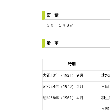
面 積
３０，１４８㎡
沿 革
時期
大正10年（1921）９月
速水
昭和24年（1949）２月
三田
昭和36年（1961）４月
羽生
文部