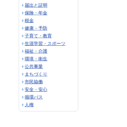
届出と証明
保険・年金
税金
健康・予防
子育て・教育
生涯学習・スポーツ
福祉・介護
環境・衛生
公共事業
まちづくり
市民協働
安全・安心
循環バス
人権