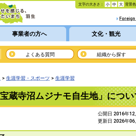
本
文字の大きさ：
背景
小
中
大
文
へ
Foreign
移
動
事業者の方へ
文化・観光
よくある質問
組織から探す
報
生涯学習・スポーツ
生涯学習
「宝蔵寺沼ムジナモ自生地」につい
公開日 2016年1
更新日 2026年0