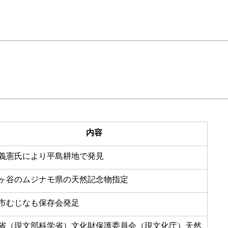
内容
義憲氏により平島耕地で発見
ヶ谷のムジナモ県の天然記念物指定
市むじなも保存会発足
省（現文部科学省）文化財保護委員会（現文化庁）天然