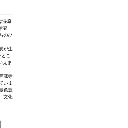
は湿原
寺沼
ちのひ
炭が生
いとこ
いえま
宝蔵寺
ていま
域色豊
、文化