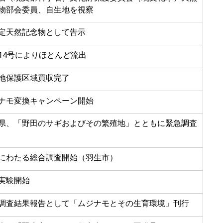
物部会委員、自生地を視察
定天然記念物として告示
14号によりほとんど流出
地保護区域買収完了
ナモ変換キャンペーン開始
県、「野田のサギおよびその繁殖地」とともに緊急調査
にわたる総合調査開始（羽生市）
実験開始
調査結果報告として「ムジナモとその生育環境」刊行