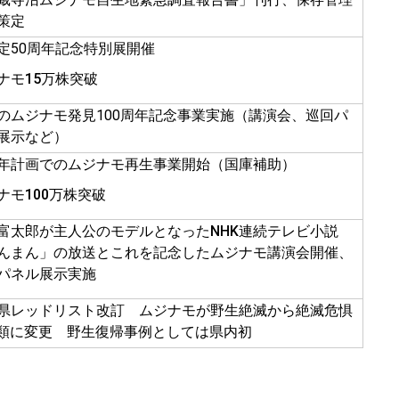
策定
定50周年記念特別展開催
ナモ15万株突破
のムジナモ発見100周年記念事業実施（講演会、巡回パ
展示など）
年計画でのムジナモ再生事業開始（国庫補助）
ナモ100万株突破
富太郎が主人公のモデルとなったNHK連続テレビ小説
んまん」の放送とこれを記念したムジナモ講演会開催、
パネル展示実施
県レッドリスト改訂 ムジナモが野生絶滅から絶滅危惧
A類に変更 野生復帰事例としては県内初