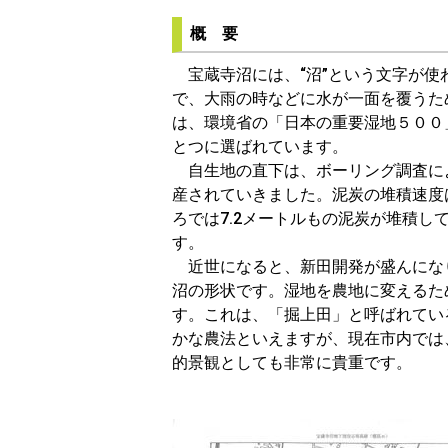
概 要
宝蔵寺沼には、“沼”という文字が使
で、大雨の時などに水が一面を覆うた
は、環境省の「日本の重要湿地５００
とつに選ばれています。
自生地の直下は、ボーリング調査に
産されていきました。泥炭の堆積速度
ろでは7.2メートルもの泥炭が堆積し
す。
近世になると、新田開発が盛んにな
沼の形状です。湿地を農地に変えるた
す。これは、「掘上田」と呼ばれてい
かな農法といえますが、現在市内では
的景観としても非常に貴重です。