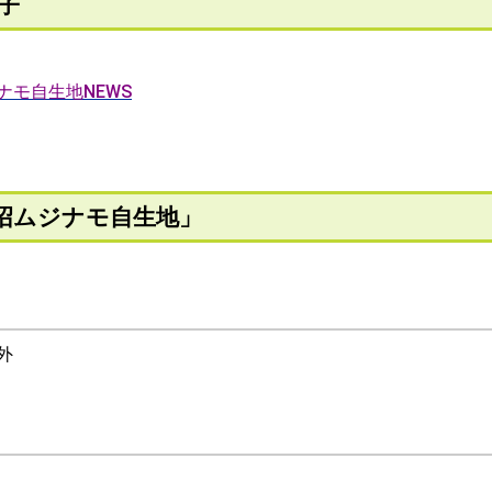
子
ナモ自生地NEWS
沼ムジナモ自生地」
外