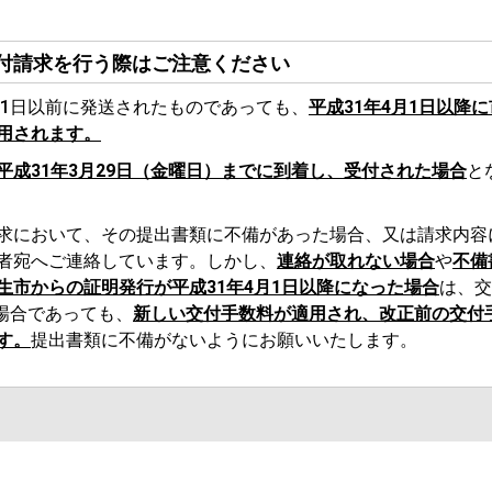
付請求を行う際はご注意ください
31日以前に発送されたものであっても、
平成31年4月1日以降
用されます。
成31年3月29日（金曜日）までに到着し、受付された場合
と
求において、その提出書類に不備があった場合、又は請求内容
者宛へご連絡しています。しかし、
連絡が取れない場合
や
不備
生市からの証明発行が平成31年4月1日以降になった場合
は、交
た場合であっても、
新しい交付手数料が適用され、改正前の交付
す。
提出書類に不備がないようにお願いいたします。