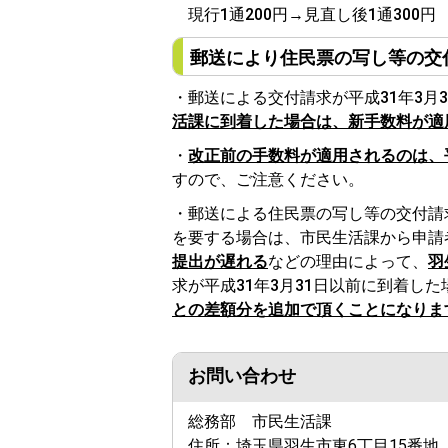
現行1通200円→見直し後1通300円
郵送により住民票の写し等の交
・郵送による交付請求が平成31年3月
活課に到着した場合は、新手数料が適
・
改正前の手数料が適用されるのは、平
すので、ご注意ください。
・郵送による住民票の写し等の交付請
を要する場合は、市民生活課から申請
提出が遅れる
などの理由によって、
羽
求が平成31年3月31日以前に到着し
との差額分を追加で頂くことになりま
お問い合わせ
総務部 市民生活課
住所：
埼玉県羽生市東6丁目15番地