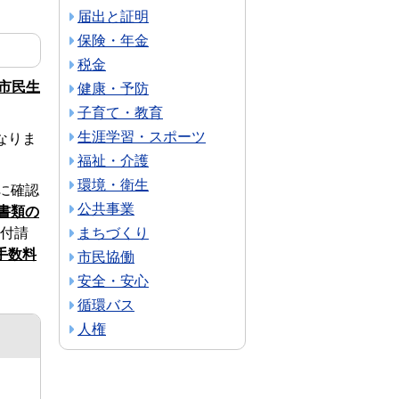
届出と証明
保険・年金
税金
に市民生
健康・予防
子育て・教育
生涯学習・スポーツ
なりま
福祉・介護
環境・衛生
に確認
公共事業
書類の
付請
まちづくり
手数料
市民協働
安全・安心
循環バス
人権