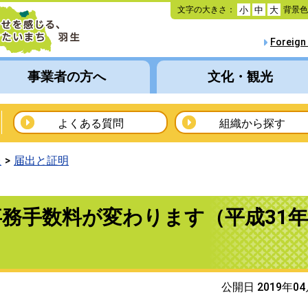
本
文字の大きさ：
背景
小
中
大
文
へ
Foreign
移
動
事業者の方へ
文化・観光
よくある質問
組織から探す
報
届出と証明
務手数料が変わります（平成31年
公開日 2019年0