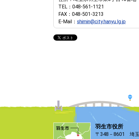
TEL：
048-561-1121
FAX：
048-501-3213
E-Mail：
shimin@city.hanyu.lg.jp
羽生市役所
〒348－8601 埼