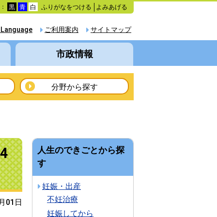
ふりがなをつける
よみあげる
色：
黒
青
白
 Language
ご利用案内
サイトマップ
市政情報
分野から探す
4
人生のできごとから探
す
妊娠・出産
不妊治療
4月01日
妊娠してから