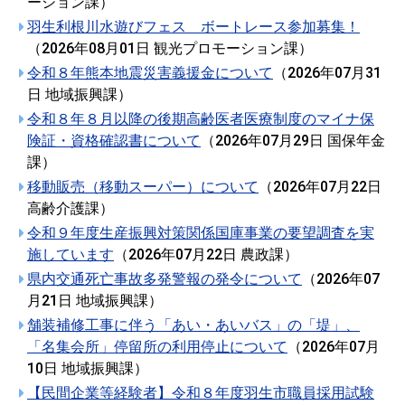
ーション課
）
羽生利根川水遊びフェス ボートレース参加募集！
（
2026年08月01日
観光プロモーション課
）
令和８年熊本地震災害義援金について
（
2026年07月31
日
地域振興課
）
令和８年８月以降の後期高齢医者医療制度のマイナ保
険証・資格確認書について
（
2026年07月29日
国保年金
課
）
移動販売（移動スーパー）について
（
2026年07月22日
高齢介護課
）
令和９年度生産振興対策関係国庫事業の要望調査を実
施しています
（
2026年07月22日
農政課
）
県内交通死亡事故多発警報の発令について
（
2026年07
月21日
地域振興課
）
舗装補修工事に伴う「あい・あいバス」の「堤」、
「名集会所」停留所の利用停止について
（
2026年07月
10日
地域振興課
）
【民間企業等経験者】令和８年度羽生市職員採用試験