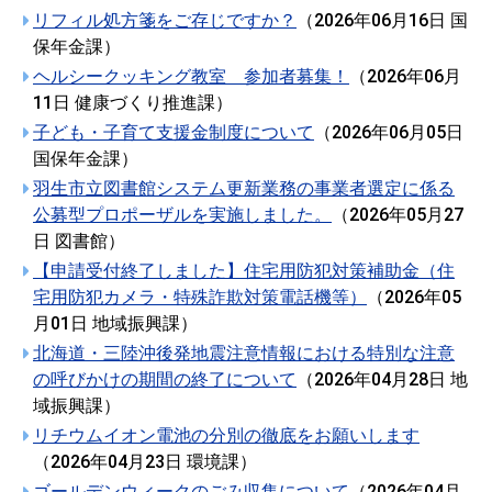
リフィル処方箋をご存じですか？
（
2026年06月16日
国
保年金課
）
ヘルシークッキング教室 参加者募集！
（
2026年06月
11日
健康づくり推進課
）
子ども・子育て支援金制度について
（
2026年06月05日
国保年金課
）
羽生市立図書館システム更新業務の事業者選定に係る
公募型プロポーザルを実施しました。
（
2026年05月27
日
図書館
）
【申請受付終了しました】住宅用防犯対策補助金（住
宅用防犯カメラ・特殊詐欺対策電話機等）
（
2026年05
月01日
地域振興課
）
北海道・三陸沖後発地震注意情報における特別な注意
の呼びかけの期間の終了について
（
2026年04月28日
地
域振興課
）
リチウムイオン電池の分別の徹底をお願いします
（
2026年04月23日
環境課
）
ゴールデンウィークのごみ収集について
（
2026年04月