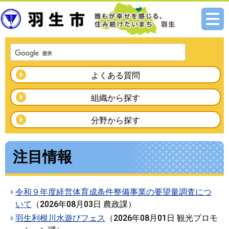
メニ
ュー
よくある質問
組織から探す
分野から探す
注目情報
令和９年度経営体育成条件整備事業の要望量調査につ
いて
（
2026年08月03日
農政課
）
羽生利根川水遊びフェス
（
2026年08月01日
観光プロモ