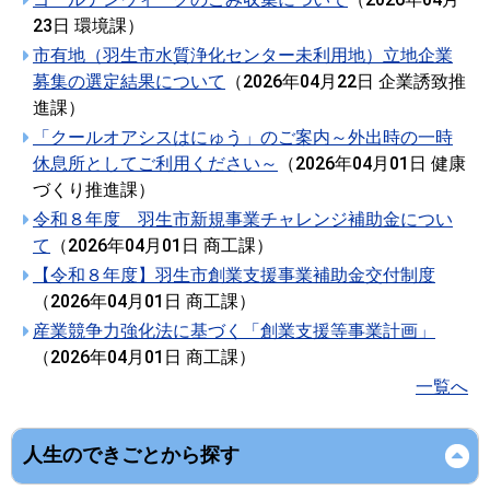
23日
環境課
）
市有地（羽生市水質浄化センター未利用地）立地企業
募集の選定結果について
（
2026年04月22日
企業誘致推
進課
）
「クールオアシスはにゅう」のご案内～外出時の一時
休息所としてご利用ください～
（
2026年04月01日
健康
づくり推進課
）
令和８年度 羽生市新規事業チャレンジ補助金につい
て
（
2026年04月01日
商工課
）
【令和８年度】羽生市創業支援事業補助金交付制度
（
2026年04月01日
商工課
）
産業競争力強化法に基づく「創業支援等事業計画」
（
2026年04月01日
商工課
）
一覧へ
人生のできごとから探す