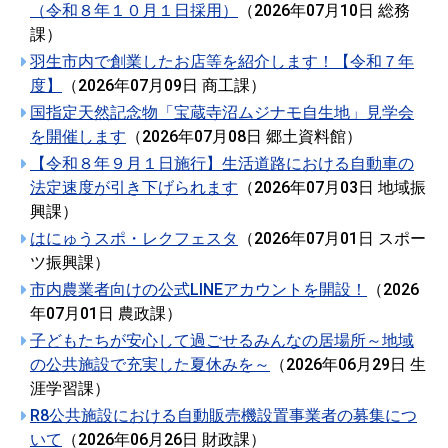
（令和８年１０月１日採用）
（
2026年07月10日
総務
課
）
羽生市内で創業したお店等を紹介します！【令和７年
度】
（
2026年07月09日
商工課
）
国指定天然記念物「宝蔵寺沼ムジナモ自生地」見学会
を開催します
（
2026年07月08日
郷土資料館
）
【令和８年９月１日施行】生活道路における自動車の
法定速度が引き下げられます
（
2026年07月03日
地域振
興課
）
はにゅうスポ・レクフェスタ
（
2026年07月01日
スポー
ツ振興課
）
市内農業者向けの公式LINEアカウントを開設！
（
2026
年07月01日
農政課
）
子どもたちが安心して過ごせるみんなの居場所～地域
の公共施設で充実した夏休みを～
（
2026年06月29日
生
涯学習課
）
R8公共施設における自動販売機設置事業者の募集につ
いて
（
2026年06月26日
財政課
）