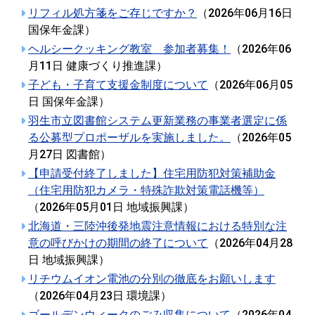
リフィル処方箋をご存じですか？
（
2026年06月16日
国保年金課
）
ヘルシークッキング教室 参加者募集！
（
2026年06
月11日
健康づくり推進課
）
子ども・子育て支援金制度について
（
2026年06月05
日
国保年金課
）
羽生市立図書館システム更新業務の事業者選定に係
る公募型プロポーザルを実施しました。
（
2026年05
月27日
図書館
）
【申請受付終了しました】住宅用防犯対策補助金
（住宅用防犯カメラ・特殊詐欺対策電話機等）
（
2026年05月01日
地域振興課
）
北海道・三陸沖後発地震注意情報における特別な注
意の呼びかけの期間の終了について
（
2026年04月28
日
地域振興課
）
リチウムイオン電池の分別の徹底をお願いします
（
2026年04月23日
環境課
）
ゴールデンウィークのごみ収集について
（
2026年04