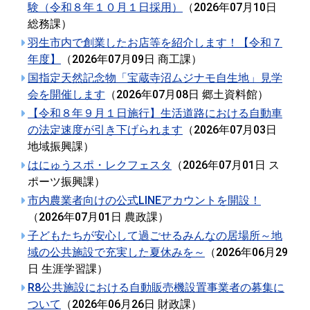
験（令和８年１０月１日採用）
（
2026年07月10日
総務課
）
羽生市内で創業したお店等を紹介します！【令和７
年度】
（
2026年07月09日
商工課
）
国指定天然記念物「宝蔵寺沼ムジナモ自生地」見学
会を開催します
（
2026年07月08日
郷土資料館
）
【令和８年９月１日施行】生活道路における自動車
の法定速度が引き下げられます
（
2026年07月03日
地域振興課
）
はにゅうスポ・レクフェスタ
（
2026年07月01日
ス
ポーツ振興課
）
市内農業者向けの公式LINEアカウントを開設！
（
2026年07月01日
農政課
）
子どもたちが安心して過ごせるみんなの居場所～地
域の公共施設で充実した夏休みを～
（
2026年06月29
日
生涯学習課
）
R8公共施設における自動販売機設置事業者の募集に
ついて
（
2026年06月26日
財政課
）