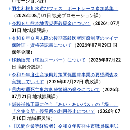
ロモーション課
）
羽生利根川水遊びフェス ボートレース参加募集！
（
2026年08月01日
観光プロモーション課
）
令和８年熊本地震災害義援金について
（
2026年07月
31日
地域振興課
）
令和８年８月以降の後期高齢医者医療制度のマイナ
保険証・資格確認書について
（
2026年07月29日
国
保年金課
）
移動販売（移動スーパー）について
（
2026年07月22
日
高齢介護課
）
令和９年度生産振興対策関係国庫事業の要望調査を
実施しています
（
2026年07月22日
農政課
）
県内交通死亡事故多発警報の発令について
（
2026年
07月21日
地域振興課
）
舗装補修工事に伴う「あい・あいバス」の「堤」、
「名集会所」停留所の利用停止について
（
2026年07
月10日
地域振興課
）
【民間企業等経験者】令和８年度羽生市職員採用試