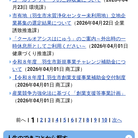
月23日
環境課
）
市有地（羽生市水質浄化センター未利用地）立地企
業募集の選定結果について
（
2026年04月22日
企業
誘致推進課
）
「クールオアシスはにゅう」のご案内～外出時の一
時休息所としてご利用ください～
（
2026年04月01日
健康づくり推進課
）
令和８年度 羽生市新規事業チャレンジ補助金につ
いて
（
2026年04月01日
商工課
）
【令和８年度】羽生市創業支援事業補助金交付制度
（
2026年04月01日
商工課
）
産業競争力強化法に基づく「創業支援等事業計画」
（
2026年04月01日
商工課
）
1
前へ
|
|
2
|
3
|
4
|
5
|
6
|
7
|
8
|
9
|
10
|
次へ
人生のできごとから探す