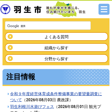
メニ
ュー
よくある質問
組織から探す
分野から探す
注目情報
令和９年度経営体育成条件整備事業の要望量調査に
ついて
（
2026年08月03日
農政課
）
羽生利根川水遊びフェス
（
2026年08月01日
観光プ