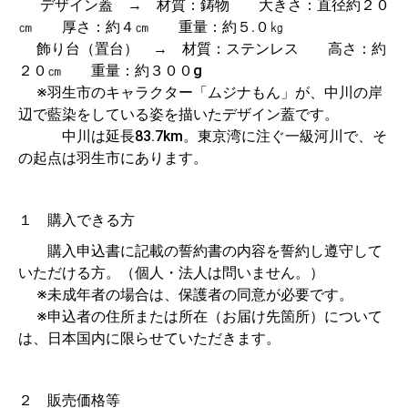
デザイン蓋 → 材質：鋳物 大きさ：直径約２０
㎝ 厚さ：約４㎝ 重量：約５.０㎏
飾り台（置台） → 材質：ステンレス 高さ：約
２０㎝ 重量：約３００g
※羽生市のキャラクター「ムジナもん」が、中川の岸
辺で藍染をしている姿を描いたデザイン蓋です。
中川は延長83.7km。東京湾に注ぐ一級河川で、そ
の起点は羽生市にあります。
１ 購入できる方
購入申込書に記載の誓約書の内容を誓約し遵守して
いただける方。（個人・法人は問いません。）
※未成年者の場合は、保護者の同意が必要です。
※申込者の住所または所在（お届け先箇所）について
は、日本国内に限らせていただきます。
２ 販売価格等