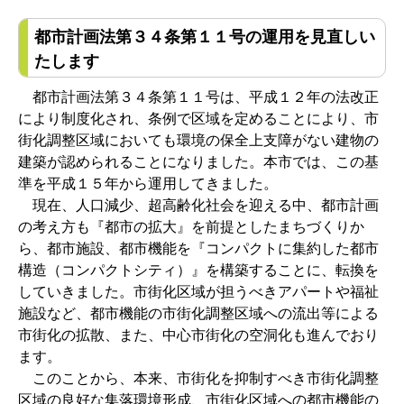
都市計画法第３４条第１１号の運用を見直しい
たします
都市計画法第３４条第１１号は、平成１２年の法改正
により制度化され、条例で区域を定めることにより、市
街化調整区域においても環境の保全上支障がない建物の
建築が認められることになりました。本市では、この基
準を平成１５年から運用してきました。
現在、人口減少、超高齢化社会を迎える中、都市計画
の考え方も『都市の拡大』を前提としたまちづくりか
ら、都市施設、都市機能を『コンパクトに集約した都市
構造（コンパクトシティ）』を構築することに、転換を
していきました。市街化区域が担うべきアパートや福祉
施設など、都市機能の市街化調整区域への流出等による
市街化の拡散、また、中心市街化の空洞化も進んでおり
ます。
このことから、本来、市街化を抑制すべき市街化調整
区域の良好な集落環境形成、市街化区域への都市機能の