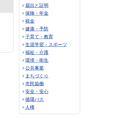
届出と証明
保険・年金
税金
健康・予防
子育て・教育
生涯学習・スポーツ
福祉・介護
環境・衛生
公共事業
まちづくり
市民協働
安全・安心
循環バス
人権