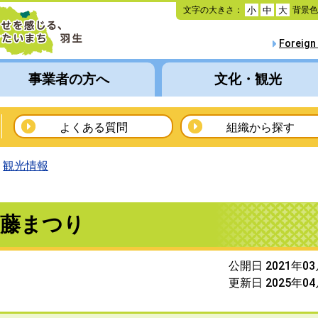
本
文字の大きさ：
背景
小
中
大
文
へ
Foreign
移
動
事業者の方へ
文化・観光
よくある質問
組織から探す
観光情報
白藤まつり
公開日 2021年0
更新日 2025年0