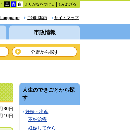
ふりがなをつける
よみあげる
色：
黒
青
白
 Language
ご利用案内
サイトマップ
市政情報
分野から探す
人生のできごとから探
す
3月30日
妊娠・出産
4月10日
不妊治療
妊娠してから