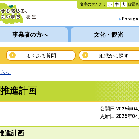
本
文字の大きさ：
背景
小
中
大
文
へ
Foreign
移
動
事業者の方へ
文化・観光
よくある質問
組織から探す
知らせ
躍推進計画
公開日 2025年0
更新日 2025年0
推進計画