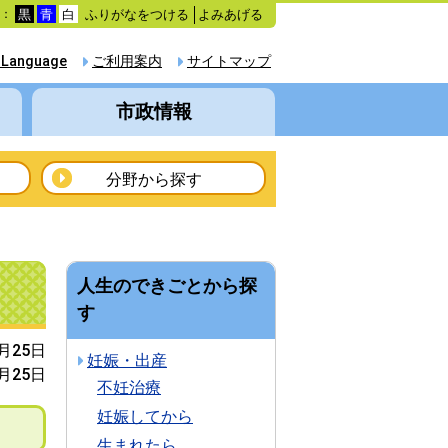
ふりがなをつける
よみあげる
色：
黒
青
白
 Language
ご利用案内
サイトマップ
市政情報
分野から探す
人生のできごとから探
す
4月25日
妊娠・出産
4月25日
不妊治療
妊娠してから
生まれたら