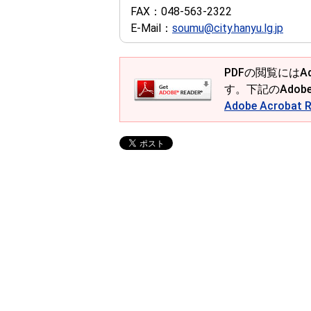
FAX：
048-563-2322
E-Mail：
soumu@city.hanyu.lg.jp
PDFの閲覧にはAd
す。下記のAdob
Adobe Acroba