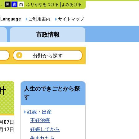
ふりがなをつける
よみあげる
色：
黒
青
白
 Language
ご利用案内
サイトマップ
市政情報
分野から探す
針
人生のできごとから探
す
妊娠・出産
不妊治療
2月07日
妊娠してから
2月17日
生まれたら