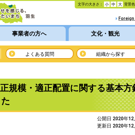
本
文字の大きさ：
背景
小
中
大
文
へ
Foreign
移
動
事業者の方へ
文化・観光
よくある質問
組織から探す
適正規模・適正配置に関する基本方
した
公開日 2020年1
更新日 2020年1