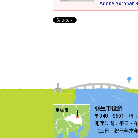
Adobe Acroba
羽生市役所
〒348－8601 埼
開庁時間：平日・午
（土日・祝日年末年