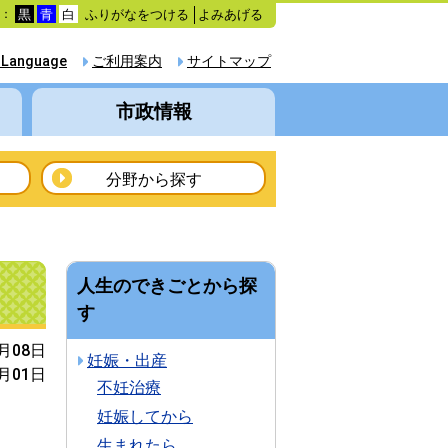
ふりがなをつける
よみあげる
色：
黒
青
白
 Language
ご利用案内
サイトマップ
市政情報
分野から探す
人生のできごとから探
す
1月08日
妊娠・出産
2月01日
不妊治療
妊娠してから
生まれたら