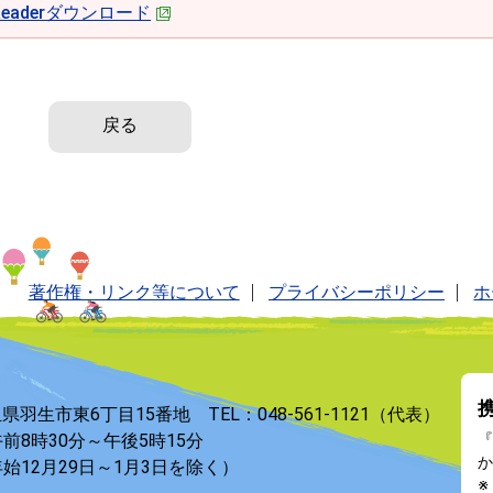
t Readerダウンロード
戻る
著作権・リンク等について
プライバシーポリシー
ホ
玉県羽生市東6丁目15番地 TEL：048-561-1121（代表）
前8時30分～午後5時15分
『
か
始12月29日～1月3日を除く）
※