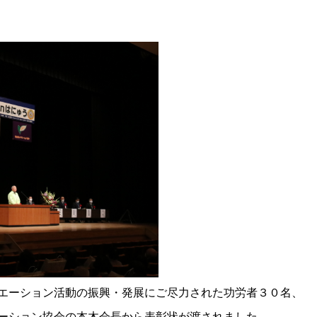
エーション活動の振興・発展にご尽力された功労者３０名、
ーション協会の本木会長から表彰状が渡されました。