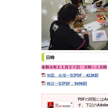
日時
令和４年１１月２７日 ９時～１６時
地図、会場一覧[PDF：423KB]
種目一覧[PDF：969KB]
PDFの閲覧にはAd
す。下記のAdob