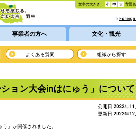
本
文字の大きさ：
背景
小
中
大
文
へ
Foreign
移
動
事業者の方へ
文化・観光
よくある質問
組織から探す
ション大会inはにゅう」について
公開日 2022年1
更新日 2022年1
にゅう」が開催されました。