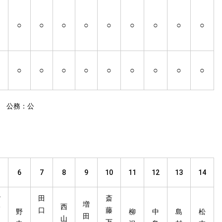
○
○
○
○
○
○
○
○
○
○
○
○
○
○
○
○
○
○
 公務：公
6
7
8
9
10
11
12
13
14
小
田
斎
増
西
野
口
藤
野
柳
中
島
松
田
山