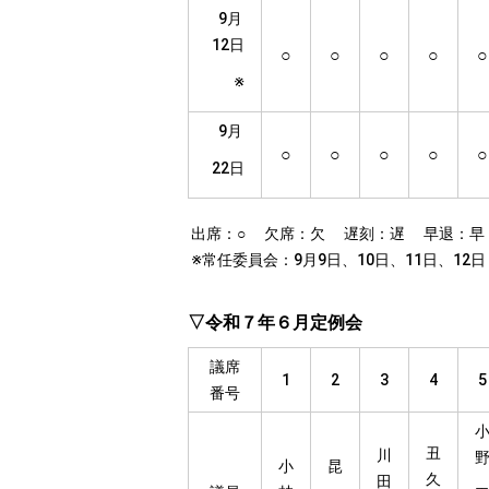
9月
12日
○
○
○
○
○
※
9月
○
○
○
○
○
22日
出席：○ 欠席：欠 遅刻：遅 早退：早
※常任委員会：9月9日、10日、11日、12日
▽令和７年６月定例会
議席
1
2
3
4
5
番号
丑
川
小
昆
久
田