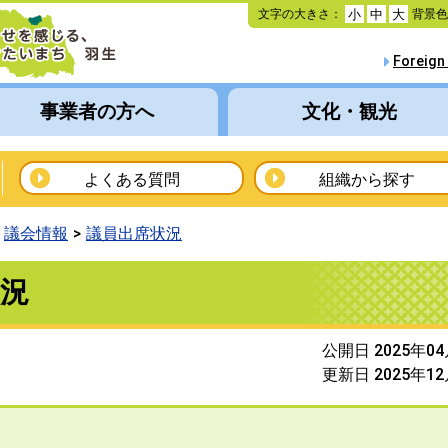
本
文字の大きさ：
背景
小
中
大
文
へ
Foreign
移
動
事業者の方へ
文化・観光
よくある質問
組織から探す
議会情報
議員出席状況
況
公開日 2025年0
更新日 2025年1