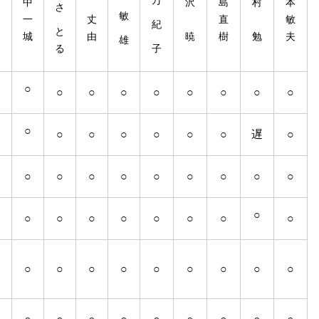
万
中
沢
島
村
本
田
さ
敏
一
丈
直
敏
紀
和
と
城
由
暁
樹
勉
夫
雄
る
子
男
○
○
○
○
○
○
○
○
○
○
○
○
○
○
○
○
遅
○
○
○
○
○
○
○
○
○
○
○
○
○
○
○
○
○
○
○
○
○
○
○
○
○
○
○
○