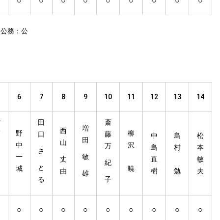
○
○
○
○
○
○
○
○
○
 公務：公
6
7
8
9
10
11
12
13
14
小
田
斎
増
西
野
野
柳
口
藤
中
島
松
田
山
中
沢
万
島
村
本
田
さ
一
敏
丈
直
敏
紀
和
と
城
暁
由
樹
勉
夫
雄
る
子
男
○
○
○
○
○
○
○
○
○