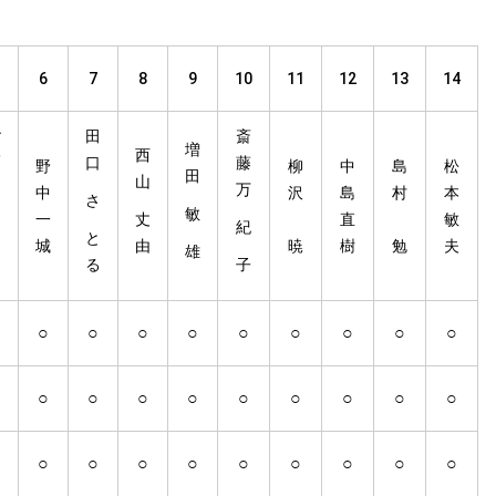
6
7
8
9
10
11
12
13
14
小
田
斎
増
西
野
口
藤
野
柳
中
島
松
田
山
万
中
沢
島
村
本
田
さ
敏
一
丈
直
敏
紀
和
と
城
由
暁
樹
勉
夫
雄
る
子
男
○
○
○
○
○
○
○
○
○
○
○
○
○
○
○
○
○
○
○
○
○
○
○
○
○
○
○