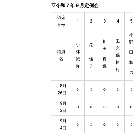
▽令和７年９月定例会
議席
1
2
3
4
5
番号
丑
川
小
昆
久
田
議員
林
保
名
誠
佳
真
恒
弥
子
也
行
8月
○
○
○
○
○
26日
9月
○
○
○
○
○
3日
9月
○
○
○
○
○
4日