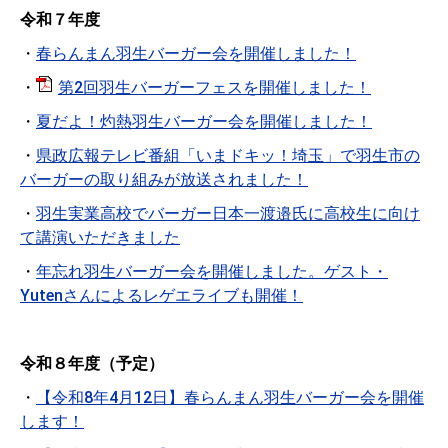
令和７年度
・
春らんまん羽生バーガー会を開催しました！
・
第2回羽生バーガーフェスを開催しました！
・
夏だよ！灼熱羽生バーガー会を開催しました！
・
県政広報テレビ番組「いまドキッ！埼玉」で羽生市の
バーガーの取り組みが放送されました！
・
羽生実業高校でバーガー日本一渡邉氏に高校生に向け
て講演いただきました
・
年忘れ羽生バーガー会を開催しました。ゲスト・
Yutenさんによるレゲエライブも開催！
令和８年度（予定）
・
【令和8年4月12日】春らんまん羽生バーガー会を開催
します！