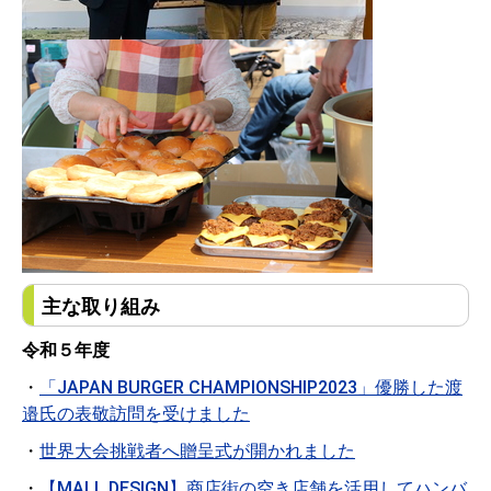
主な取り組み
令和５年度
・
「JAPAN BURGER CHAMPIONSHIP2023」優勝した渡
邉氏の表敬訪問を受けました
・
世界大会挑戦者へ贈呈式が開かれました
・
【MALL DESIGN】商店街の空き店舗を活用してハンバ