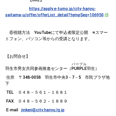
https://apply.e-tumo.jp/city-hanyu-
saitama-u/offer/offerList_detail?tempSeq=106950
⑥視聴方法 YouTubeにて申込者限定公開 ※スマー
トフォン、パソコン等からの受講となります。
【お問合せ】
パープル
羽生市男女共同参画推進センター（
PURPLE
羽生）
住所 〒348-0058 羽生市中央3－7－5 市民プラザ地
下
TEL ０４８－５６１－１６８１
FAX ０４８－５６２－１８８９
E-mail
jinken@city.hanyu.lg.jp