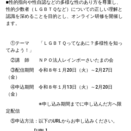
■性的指向や性自認などの多様な性のあり方を尊重し、
性的少数者（ＬＧＢＴＱなど）についての正しい理解と
認識を深めることを目的とし、オンライン研修を開催し
ます。
①テーマ 「ＬＧＢＴＱってなあに？多様性を知っ
てみよう！」
②講 師 ＮＰＯ法人レインボーさいたまの会
③配信期間 令和８年１月20日（火）～2月27日
（金）
④申込期間 令和８年１月13日（火）～2月20日
（金）
※申し込み期間までに申し込んだ方へ限
定配信
⑤申込方法：以下のURLからお申し込みください。
【URL】