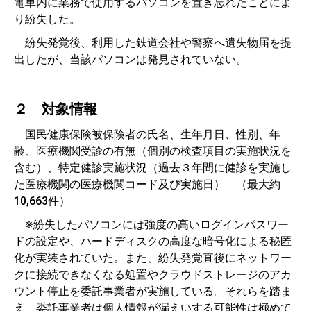
電車内に業務で使用するパソコンを置き忘れたことによ
り紛失した。
紛失発覚後、利用した鉄道会社や警察へ遺失物届を提
出したが、当該パソコンは発見されていない。
２ 対象情報
国民健康保険被保険者の氏名、生年月日、性別、年
齢、医療機関受診の有無（個別の検査項目の実施状況を
含む）、特定健診実施状況（過去３年間に健診を実施し
た医療機関の医療機関コード及び実施日） （最大約
10,663件）
※紛失したパソコンには強度の高いログインパスワー
ドの設定や、ハードディスクの高度な暗号化による秘匿
化が実装されていた。また、紛失発覚直後にネットワー
クに接続できなくなる処置やクラウドストレージのアカ
ウント停止を委託事業者が実施している。それらを踏ま
え、委託事業者は個人情報が漏えいする可能性は極めて