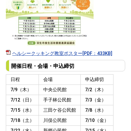
ヘルシークッキング教室ポスター[PDF：433KB]
開催日程・会場・申込締切
日程
会場
申込締切
7/9（木）
中央公民館
7/2（木）
7/12（日）
手子林公民館
7/3（金）
7/15（水）
三田ケ谷公民館
7/8（水）
7/18（土）
川俣公民館
7/10（金）
7/22（水）
新郷公民館
7/15（水）