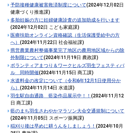
予防接種健康被害救済制度について
(
2024年12月02日
健康づくり推進課
)
多胎妊娠の方に妊婦健康診査の追加助成を行います
(
2024年12月02日
こども家庭課
)
医療扶助オンライン資格確認（生活保護受給中の方
へ）
(
2024年11月22日
社会福祉課
)
県営農業農村整備事業完了地区の農用地区域からの除
外制限について
(
2024年11月19日
農政課
)
ボランティアまつり＆ワークヒルズ羽生フェスティバ
ル 同時開催
(
2024年11月15日
商工課
)
水道料金の改定について（令和6年12月1日使用分か
ら）
(
2024年11月14日
水道課
)
羽生駅自由通路 藍染作品展示中！！
(
2024年11月12
日
商工課
)
藍のまち羽生さわやかマラソン大会交通規制について
(
2024年11月05日
スポーツ振興課
)
稲刈り後は早めに耕うんをしましょう！
(
2024年10月