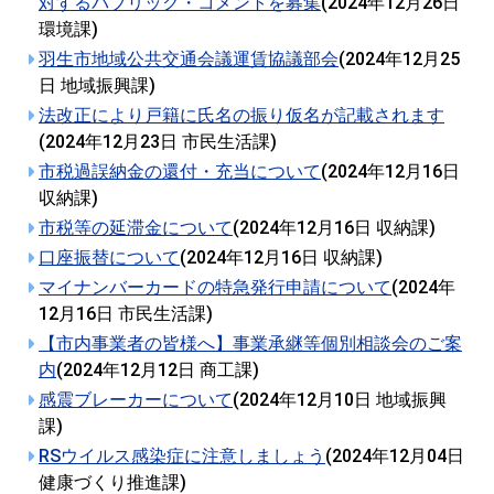
対するパブリック・コメントを募集
(
2024年12月26日
環境課
)
羽生市地域公共交通会議運賃協議部会
(
2024年12月25
日
地域振興課
)
法改正により戸籍に氏名の振り仮名が記載されます
(
2024年12月23日
市民生活課
)
市税過誤納金の還付・充当について
(
2024年12月16日
収納課
)
市税等の延滞金について
(
2024年12月16日
収納課
)
口座振替について
(
2024年12月16日
収納課
)
マイナンバーカードの特急発行申請について
(
2024年
12月16日
市民生活課
)
【市内事業者の皆様へ】事業承継等個別相談会のご案
内
(
2024年12月12日
商工課
)
感震ブレーカーについて
(
2024年12月10日
地域振興
課
)
RSウイルス感染症に注意しましょう
(
2024年12月04日
健康づくり推進課
)