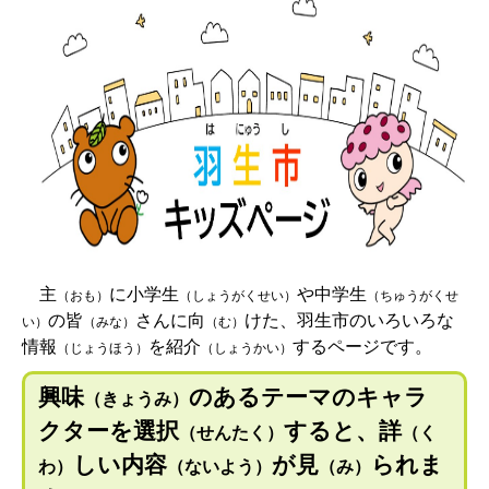
主
に小学生
や中学生
（おも）
（しょうがくせい）
（ちゅうがくせ
の皆
さんに向
けた、羽生市のいろいろな
い）
（みな）
（む）
情報
を紹介
するページです。
（じょうほう）
（しょうかい）
興味
のあるテーマのキャラ
（きょうみ）
クターを選択
すると、詳
（せんたく）
（く
しい内容
が見
られま
わ）
（ないよう）
（み）