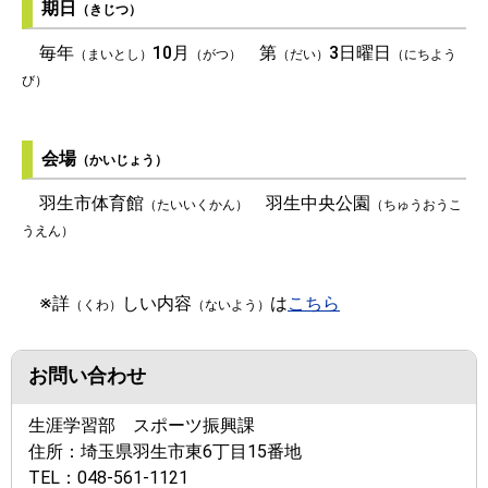
期日
（きじつ）
毎年
10月
第
3日曜日
（まいとし）
（がつ）
（だい）
（にちよう
び）
会場
（かいじょう）
羽生市体育館
羽生中央公園
（たいいくかん）
（ちゅうおうこ
うえん）
※詳
しい内容
は
こちら
（くわ）
（ないよう）
お問い合わせ
生涯学習部 スポーツ振興課
住所：
埼玉県羽生市東6丁目15番地
TEL：
048-561-1121