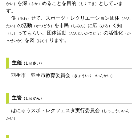
を深
めることを目的
としていま
かい）
（ふか）
（もくてき）
す。
併
せて、スポーツ・レクリエーション団体
（あわ）
（だん
の活動
を市民
に広
く知
たい）
（かつどう）
（しみん）
（ひろ）
ってもらい、団体活動
の活性化
（し）
（だんたいかつどう）
（か
を図
ります。
っせいか）
（はか）
主催
（しゅさい）
羽生市 羽生市教育委員会
（きょういくいいんかい）
主管
（しゅかん）
はにゅうスポ・レクフェスタ実行委員会
（じっこういいん
かい）