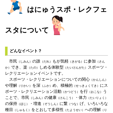
はにゅうスポ・レクフェ
スタについて
どんなイベント？
市民
の誰
もが気軽
に参加
（しみん）
（だれ）
（きがる）
（さん
でき、楽
しめる体験型
スポーツ・
か）
（たの）
（たいけんがた）
レクリエーションイベントです。
スポーツ・レクリエーションについての関心
（かんしん）
や理解
を深
め、積極的
にス
（りかい）
（ふか）
（せっきょくてき）
ポーツ・レクリエーション活動
を行
う
（かつどう）
（おこな）
ことで、市民
の健康
・体力
（しみん）
（けんこう）
（たいりょく）
の保持
・増進
に繋
げ、いろいろな
（ほじ）
（ぞうしん）
（つな）
種目
をとおして多様性
への理解
（しゅもく）
（たようせい）
（り