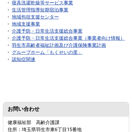
・
寝具洗濯乾燥等サービス事業
・
生活管理指導短期宿泊事業
・
地域包括支援センター
・
地域支援事業
・
介護予防・日常生活支援総合事業
・
介護予防・日常生活支援総合事業（事業者向け情報）
・
羽生市高齢者福祉計画及び介護保険事業計画
・
グループホーム「もくせいの里」
・
認知症関連
お問い合わせ
健康福祉部 高齢介護課
住所：
埼玉県羽生市東6丁目15番地