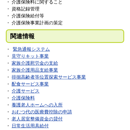
・ 介護保険料に関すること
・ 資格記録管理
・ 介護保険給付等
・ 介護保険事業計画の策定
関連情報
・
緊急通報システム
・
見守りキット事業
・
家族介護慰労金の支給
・
家族介護用品支給事業
・
徘徊高齢者等位置探索サービス事業
・
配食サービス事業
・
介護サービス
・
介護保険料
・
養護老人ホームへの入所
・
おむつ代の医療費控除の申請
・
老人居室整備資金の貸付
・
日常生活用具給付