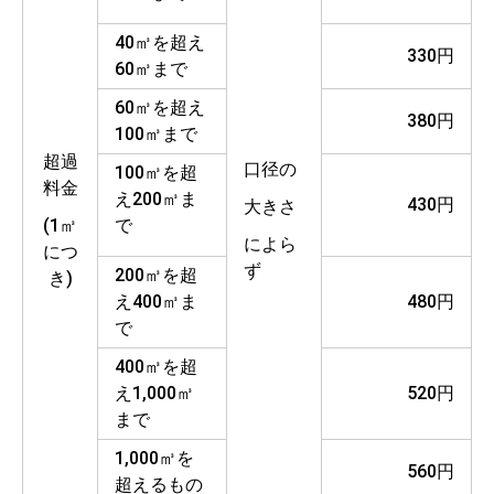
40㎥を超え
330円
60㎥まで
60㎥を超え
380円
100㎥まで
超過
口径の
100㎥を超
料金
え200㎥ま
430円
大きさ
(1㎥
で
によら
につ
ず
200㎥を超
き)
え400㎥ま
480円
で
400㎥を超
え1,000㎥
520円
まで
1,000㎥を
560円
超えるもの