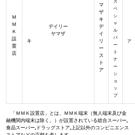
ス
マ
ペ
ザ
シ
Ｍ
キ
ャ
Ｍ
デイリー
デ
ル
Ｋ
ヤマザ
イ
パ
設
キ
リ
ア
ー
置
ー
ト
店
ス
ナ
ト
ー
ア
シ
ョ
ッ
プ
「ＭＭＫ設置店」とは、ＭＭＫ端末（無人端末及び金
融機関内端末は除く。）が設置されている総合スーパー,
食品スーパー,ドラッグストア,上記以外のコンビニエンス
ストアなどの店舗を表します。