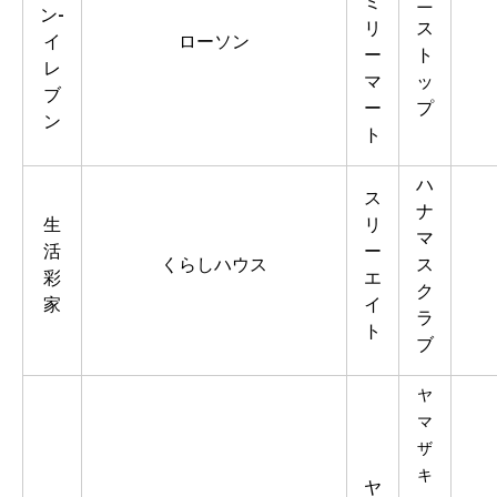
ミ
ニ
ン-
リ
ス
イ
ローソン
ー
ト
レ
マ
ッ
ブ
ー
プ
ン
ト
ハ
ス
ナ
生
リ
マ
活
ー
くらしハウス
ス
彩
エ
ク
家
イ
ラ
ト
ブ
ヤ
マ
ザ
キ
ヤ