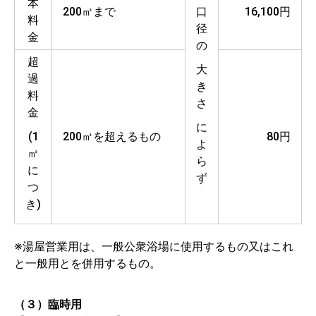
本
200㎥まで
口
16,100円
料
径
金
の
超
大
過
き
料
さ
金
に
(1
200㎥を超えるもの
80円
よ
㎥
ら
に
ず
つ
き)
※湯屋営業用は、一般公衆浴場に使用するもの又はこれ
と一般用とを併用するもの。
（３）臨時用