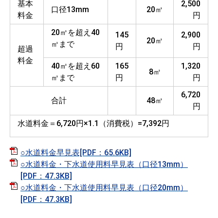
基本
2,500
口径13mm
20㎥
料金
円
20㎥を超え40
145
2,900
20㎥
㎥まで
円
円
超過
料金
40㎥を超え60
165
1,320
8㎥
㎥まで
円
円
6,720
合計
48㎥
円
水道料金＝6,720円×1.1（消費税）=7,392円
○水道料金早見表[PDF：65.6KB]
○水道料金・下水道使用料早見表（口径13mm）
[PDF：47.3KB]
○水道料金・下水道使用料早見表（口径20mm）
[PDF：47.3KB]