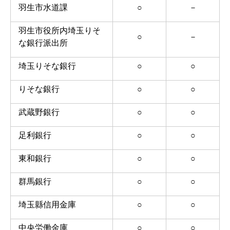
羽生市水道課
○
－
羽生市役所内埼玉りそ
○
－
な銀行派出所
埼玉りそな銀行
○
○
りそな銀行
○
○
武蔵野銀行
○
○
足利銀行
○
○
東和銀行
○
○
群馬銀行
○
○
埼玉縣信用金庫
○
○
中央労働金庫
○
○