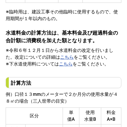
※臨時用は、建設工事その他臨時に使用するもので、使
用期間が１年以内のもの。
水道料金の計算方法は、基本料金及び超過料金の
合計額に消費税を加えた額となります。
※令和６年１２月１日から水道料金の改定を行いまし
た。改定についての詳細は
こちら
をご覧ください。
※下水道使用料については
こちら
をご覧ください。
計算方法
例）口径１３mmのメーターで２か月分の使用水量が４
８㎥の場合（三人世帯の目安）
単
使用
料金
区分
価A
水量B
A×B