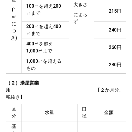
大きさ
100㎥を超え200
(1
215円
㎥まで
によら
㎥
ず
に
200㎥を超え400
240円
つ
㎥まで
き)
400㎥を超え
260円
1,000㎥まで
1,000㎥を超える
280円
もの
（２）湯屋営業
用
【２か月分、
税抜き】
区
口
水量
金額
分
径
基