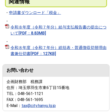
関連情報
・
申請書ダウンロード「税金」
・
令和８年度（令和７年分）給与支払報告書の提出につ
いて[PDF：8.83MB]
・
令和８年度（令和７年分）総括表・普通徴収切替理由
書兼仕切書[PDF：127KB]
お問い合わせ
企画財務部 税務課
住所：
埼玉県羽生市東6丁目15番地
TEL：
048-561-1121
FAX：
048-561-1695
E-Mail：
tax@city.hanyu.lg.jp