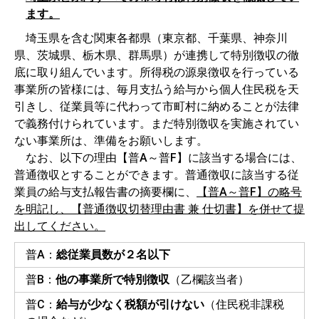
ます。
埼玉県を含む関東各都県（東京都、千葉県、神奈川
県、茨城県、栃木県、群馬県）が連携して特別徴収の徹
底に取り組んでいます。所得税の源泉徴収を行っている
事業所の皆様には、毎月支払う給与から個人住民税を天
引きし、従業員等に代わって市町村に納めることが法律
で義務付けられています。まだ特別徴収を実施されてい
ない事業所は、準備をお願いします。
なお、以下の理由【普A～普F】に該当する場合には、
普通徴収とすることができます。普通徴収に該当する従
業員の給与支払報告書の摘要欄に、
【普A～普F】の略号
を明記し、【普通徴収切替理由書 兼 仕切書】を併せて提
出してください。
普A：
総従業員数が２名以下
普B：
他の事業所で特別徴収
（乙欄該当者）
普C：
給与が少なく税額が引けない
（住民税非課税