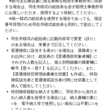
※給与支払報告書に係る事務を税理士事務所等に依頼
する場合は、羽生市様式の総括表を必ず税理士事務所等
にお渡しいただき、使用するよう依頼してください。
※統一様式の総括表を使用する場合であっても、指定
番号管理のため羽生市様式総括表も同封して提出してく
ださい。
羽生市様式の総括表に記載内容等で変更（誤り）
がある場合は、朱書きで訂正してください。
普通徴収に該当する者がいる場合は、退職者とそ
れ以外に分け、総括表の【普通徴収対象者欄】に
それぞれ人数を記入し、個人別明細書の摘要欄に
略号【普Ａ～普Ｆ】を記入してください。また、
【普通徴収切替理由書兼仕切書】も作成し、特別
徴収該当者と普通徴収該当者の間に仕切書として
挟んで提出してください。
特別徴収税額を納入する際に、羽生市から送付さ
れた納入書を使用する場合には、納入書欄の要に
○を、電子納入等で使用しない場合には不要に○を
してください。