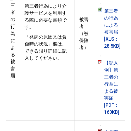
・
三
第三者行為により介
第三者
者
護サービスを利用す
の行為
の
被害
る際に必要な書類で
による
行
者
す。
被害届
為
（被
「発病の原因又は負
[XLS：
に
保険
傷時の状況」欄は、
28.5KB]
よ
者）
できる限り詳細に記
る
・
入してください。
被
【記入
害
例】第
届
三者の
行為に
よる被
害届
[PDF：
160KB]
・