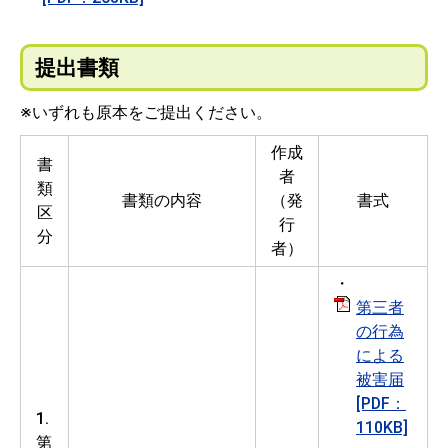
提出書類
※いずれも原本をご提出ください。
作成
書
者
類
書類の内容
（発
書式
区
行
分
者）
・
第三者
の行為
による
被害届
[PDF：
1.
110KB]
第