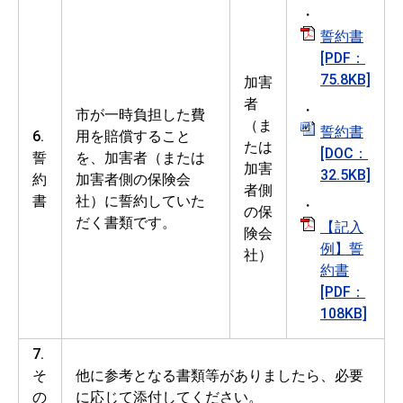
・
誓約書
[PDF：
75.8KB]
加害
者
・
市が一時負担した費
（ま
誓約書
6.
用を賠償すること
たは
[DOC：
誓
を、加害者（または
加害
32.5KB]
約
加害者側の保険会
者側
書
社）に誓約していた
・
の保
だく書類です。
【記入
険会
例】誓
社）
約書
[PDF：
108KB]
7.
そ
他に参考となる書類等がありましたら、必要
の
に応じて添付してください。