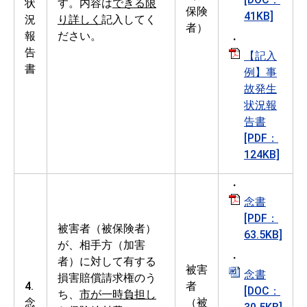
状
す。内容は
できる限
保険
41KB]
況
り詳しく
記入してく
者）
報
ださい。
・
告
【記入
書
例】事
故発生
状況報
告書
[PDF：
124KB]
・
念書
[PDF：
被害者（被保険者）
63.5KB]
が、相手方（加害
・
者）に対して有する
被害
念書
損害賠償請求権のう
4.
者
[DOC：
ち、
市が一時負担し
念
（被