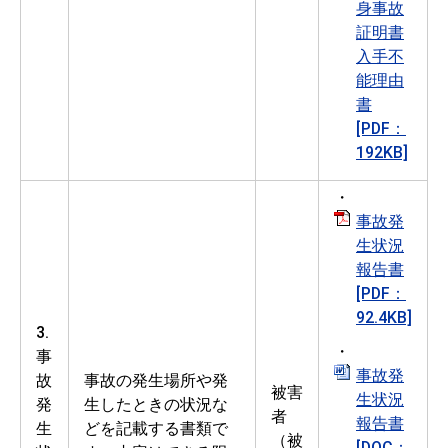
身事故
証明書
入手不
能理由
書
[PDF：
192KB]
・
事故発
生状況
報告書
[PDF：
92.4KB]
3.
・
事
事故発
故
事故の発生場所や発
被害
生状況
発
生したときの状況な
者
報告書
生
どを記載する書類で
（被
[DOC：