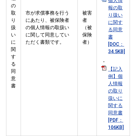
個人情
の
報の取
取
市が求償事務を行う
被害
り扱い
り
にあたり、被保険者
者
に関す
扱
の個人情報の取扱い
（被
る同意
い
に関して同意してい
保険
書
に
ただく書類です。
者）
[DOC：
関
34.5KB]
す
・
る
【記入
同
例】個
意
人情報
書
の取り
扱いに
関する
同意書
[PDF：
106KB]