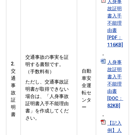
人身事
故証明
書入手
不能理
由書
[PDF：
116KB]
・
交通事故の事実を証
人身事
2.
明する書類です。
故証明
交
自動
（手数料有）
書入手
通
車安
ただし、交通事故証
不能理
事
全運
明書が取得できない
由書
故
転セ
場合は、「人身事故
[DOC：
証
ンタ
証明書入手不能理由
82KB]
明
ー
書」を作成してくだ
書
・
さい。
【記入
例】人