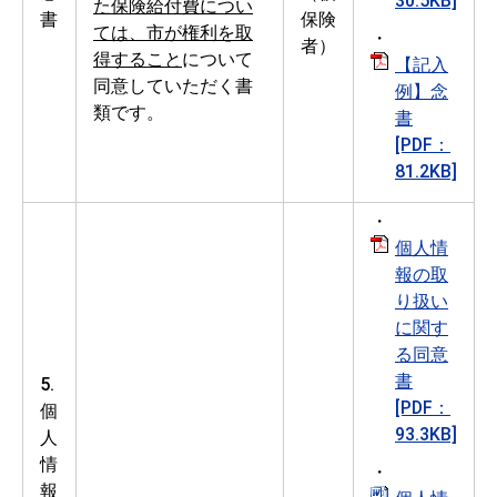
30.5KB]
た保険給付費につい
書
保険
ては、市が権利を取
・
者）
得すること
について
【記入
同意していただく書
例】念
類です。
書
[PDF：
81.2KB]
・
個人情
報の取
り扱い
に関す
る同意
書
5.
[PDF：
個
93.3KB]
人
情
・
報