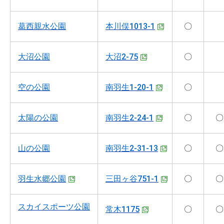
葛西親水公園
本川俣1013-1
〇
大沼公園
大沼2-75
〇
空の公園
南羽生1-20-1
〇
太陽の公園
南羽生2-24-1
〇
〇
山の公園
南羽生2-31-13
〇
〇
羽生水郷公園
三田ヶ谷751-1
〇
〇
スカイスポーツ公園
常木1175
〇
〇