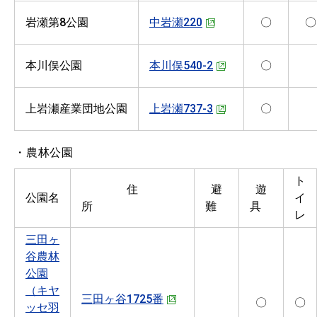
岩瀬第8公園
中岩瀬220
〇
〇
本川俣公園
本川俣540-2
〇
上岩瀬産業団地公園
上岩瀬737-3
〇
・農林公園
ト
住
避
遊
公園名
イ
所
難
具
レ
三田ヶ
谷農林
公園
（キヤ
三田ヶ谷1725番
〇
〇
ッセ羽