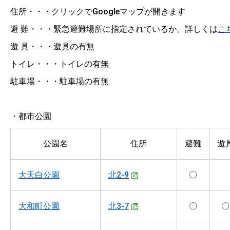
住所・・・クリックでGoogleマップが開きます
避 難・・・緊急避難場所に指定されているか、詳しくは
こ
遊 具・・・遊具の有無
トイレ・・・トイレの有無
駐車場・・・駐車場の有無
・都市公園
公園名
住所
避難
遊
大天白公園
北2-9
〇
大和町公園
北3-7
〇
〇