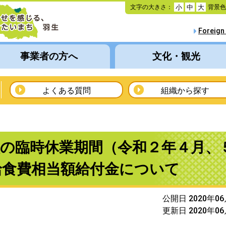
本
文字の大きさ：
背景
小
中
大
文
へ
Foreign
移
動
事業者の方へ
文化・観光
よくある質問
組織から探す
校の臨時休業期間（令和２年４月、
給食費相当額給付金について
公開日 2020年0
更新日 2020年0