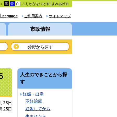
ふりがなをつける
よみあげる
色：
黒
青
白
 Language
ご利用案内
サイトマップ
市政情報
分野から探す
５
人生のできごとから探
す
妊娠・出産
不妊治療
6月23日
妊娠してから
6月25日
生まれたら