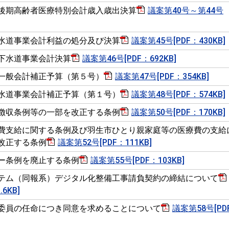
後期高齢者医療特別会計歳入歳出決算
議案第40号～第44号
水道事業会計利益の処分及び決算
議案第45号[PDF：430KB]
下水道事業会計決算
議案第46号[PDF：692KB]
一般会計補正予算（第５号）
議案第47号[PDF：354KB]
水道事業会計補正予算（第１号）
議案第48号[PDF：574KB]
徴収条例等の一部を改正する条例
議案第50号[PDF：170KB]
費支給に関する条例及び羽生市ひとり親家庭等の医療費の支給
改正する条例
議案第52号[PDF：111KB]
ー条例を廃止する条例
議案第55号[PDF：103KB]
テム（同報系）デジタル化整備工事請負契約の締結について
6KB]
委員の任命につき同意を求めることについて
議案第58号[PD