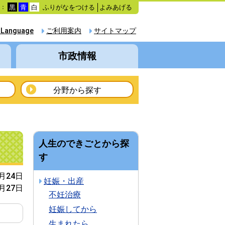
ふりがなをつける
よみあげる
色：
黒
青
白
 Language
ご利用案内
サイトマップ
市政情報
分野から探す
人生のできごとから探
す
8月24日
妊娠・出産
9月27日
不妊治療
妊娠してから
生まれたら