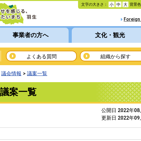
本
文字の大きさ：
背景
小
中
大
文
へ
Foreign
移
動
事業者の方へ
文化・観光
よくある質問
組織から探す
議会情報
議案一覧
議案一覧
公開日 2022年0
更新日 2022年0