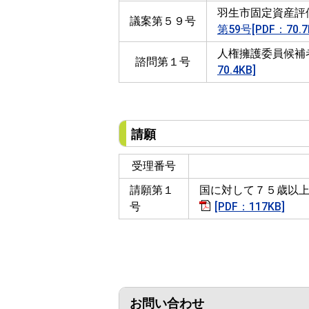
羽生市固定資産評
議案第５９号
第59号[PDF：70.7
人権擁護委員候補
諮問第１号
70.4KB]
請願
受理番号
請願第１
国に対して７５歳以
号
[PDF：117KB]
お問い合わせ