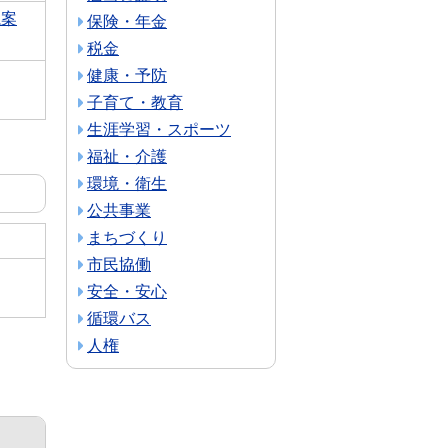
議案
保険・年金
税金
健康・予防
子育て・教育
生涯学習・スポーツ
福祉・介護
環境・衛生
公共事業
まちづくり
市民協働
安全・安心
循環バス
人権