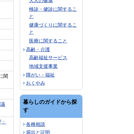
大人の健康
検診・健診に関するこ
と
健康づくりに関するこ
と
医療に関すること
高齢・介護
高齢福祉サービス
地域支援事業
障がい・福祉
に関
おくやみ
暮らしのガイドから探
議
す
F：
各種相談
届出と証明