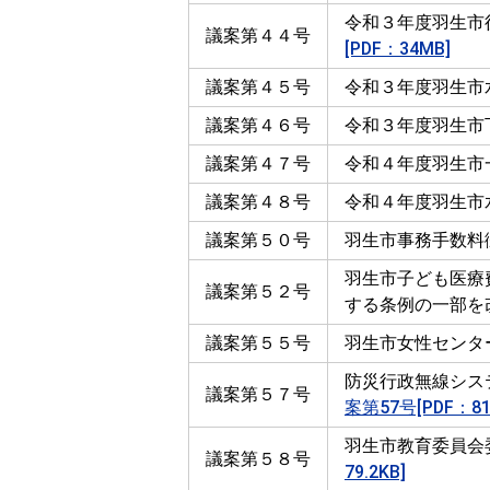
令和３年度羽生市
議案第４４号
[PDF：34MB]
議案第４５号
令和３年度羽生市
議案第４６号
令和３年度羽生市
議案第４７号
令和４年度羽生市
議案第４８号
令和４年度羽生市
議案第５０号
羽生市事務手数料
羽生市子ども医療
議案第５２号
する条例の一部を
議案第５５号
羽生市女性センタ
防災行政無線シス
議案第５７号
案第57号[PDF：81.
羽生市教育委員会
議案第５８号
79.2KB]