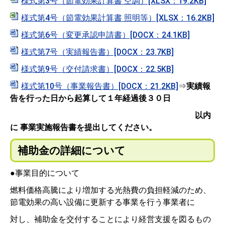
様式第3号（節電効果計算書 空調）[XLSX：19.2KB]
様式第4号（節電効果計算書 照明等）[XLSX：16.2KB]
様式第6号（変更承認申請書）[DOCX：24.1KB]
様式第7号（実績報告書）[DOCX：23.7KB]
様式第9号（交付請求書）[DOCX：22.5KB]
様式第10号（事業報告書）[DOCX：21.2KB]
⇒
実績報
告を行った日から起算して１年経過後３０日
以内
に
事業実施報告書を提出してください。
補助金の詳細について
●事業目的について
燃料価格高騰により増加する光熱費の負担軽減のため、
節電効果の高い設備に更新する事業を行う事業者に
対し、補助金を交付することにより経営支援を図るもの