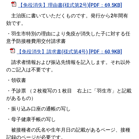
【免役消失】理由書(様式第2号)[PDF：69.5KB]
主治医に書いていただくものです。発行から2年間有
効です。
・羽生市特別の理由により免疫が消失した子に対する任
意予防接種費用交付請求書
【免役消失】請求書(様式第4号) [PDF：60.9KB]
請求者情報および振込先情報を記入します。それ以外
のご記入は不要です。
・領収書
・予診票 （２枚複写の１枚目 右上に「羽生市」と記載
があるもの）
・振り込み口座の通帳の写し
・母子健康手帳の写し
被接種者の氏名や生年月日の記載があるページ、接種
記録のページが必要です。