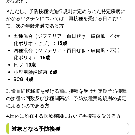
が認めた方
※ただし、予防接種法施行規則に定められた特定疾病に
かかるワクチンについては、再接種を受ける日におい
て、次の年齢未満である方
五種混合（ジフテリア・百日ぜき・破傷風・不活
化ポリオ・ヒブ）：
15歳
四種混合（ジフテリア・百日ぜき・破傷風・不活
化ポリオ）:
15歳
ヒブ:
10歳
小児用肺炎球菌:
6歳
BCG:
4歳
3. 造血細胞移植を受ける前に接種を受けた定期予防接種
の接種の回数及び接種間隔が、予防接種実施規則の規定
によるものである方
4.国内に所在する医療機関において再接種を受ける方
対象となる予防接種