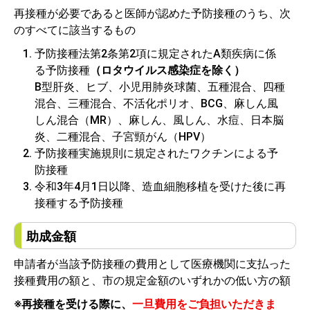
再接種が必要であると医師が認めた予防接種のうち、次
のすべてに該当するもの
予防接種法第2条第2項に規定されたA類疾病に係
る予防接種
（ロタウイルス感染症を除く）
B型肝炎、ヒブ、小児用肺炎球菌、五種混合、四種
混合、三種混合、不活化ポリオ、BCG、麻しん風
しん混合（MR）、麻しん、風しん、水痘、日本脳
炎、二種混合、子宮頸がん（HPV）
予防接種実施規則に規定されたワクチンによる予
防接種
令和3年4月1日以降、造血細胞移植を受けた後に再
接種する予防接種
助成金額
申請者が当該予防接種の費用として医療機関に支払った
接種費用の額と、市の規定金額のいずれかの低い方の額
※再接種を受ける際に、
一旦費用をご負担いただきま