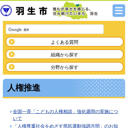
メニ
ュー
よくある質問
組織から探す
分野から探す
人権推進
全国一斉「こどもの人権相談」強化週間の実施につ
いて
「人権尊重社会をめざす県民運動強調月間」のお知