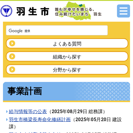
メニ
ュー
よくある質問
組織から探す
分野から探す
事業計画
給与情報等の公表
（
2025年08月29日
総務課
）
羽生市橋梁長寿命化修繕計画
（
2025年05月20日
建設
課
）