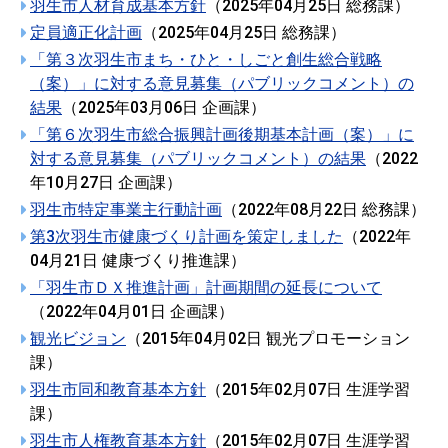
羽生市人材育成基本方針
（
2025年04月25日
総務課
）
定員適正化計画
（
2025年04月25日
総務課
）
「第３次羽生市まち・ひと・しごと創生総合戦略
（案）」に対する意見募集（パブリックコメント）の
結果
（
2025年03月06日
企画課
）
「第６次羽生市総合振興計画後期基本計画（案）」に
対する意見募集（パブリックコメント）の結果
（
2022
年10月27日
企画課
）
羽生市特定事業主行動計画
（
2022年08月22日
総務課
）
第3次羽生市健康づくり計画を策定しました
（
2022年
04月21日
健康づくり推進課
）
「羽生市ＤＸ推進計画」計画期間の延長について
（
2022年04月01日
企画課
）
観光ビジョン
（
2015年04月02日
観光プロモーション
課
）
羽生市同和教育基本方針
（
2015年02月07日
生涯学習
課
）
羽生市人権教育基本方針
（
2015年02月07日
生涯学習