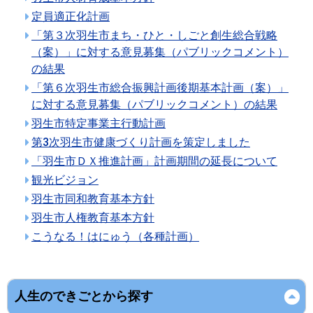
定員適正化計画
「第３次羽生市まち・ひと・しごと創生総合戦略
（案）」に対する意見募集（パブリックコメント）
の結果
「第６次羽生市総合振興計画後期基本計画（案）」
に対する意見募集（パブリックコメント）の結果
羽生市特定事業主行動計画
第3次羽生市健康づくり計画を策定しました
「羽生市ＤＸ推進計画」計画期間の延長について
観光ビジョン
羽生市同和教育基本方針
羽生市人権教育基本方針
こうなる！はにゅう（各種計画）
人生のできごとから探す