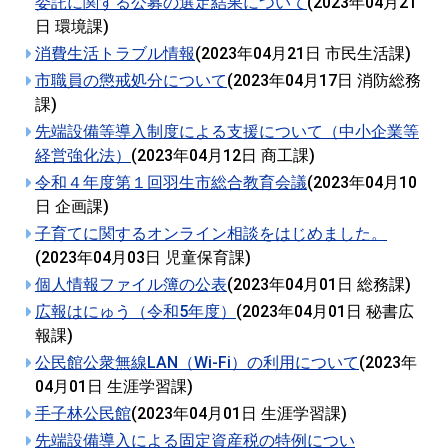
委託に関する公募の選定結果について
(
2023年04月21
日
環境課
)
消費生活トラブル情報
(
2023年04月21日
市民生活課
)
市職員の懲戒処分について
(
2023年04月17日
消防総務
課
)
先端設備等導入制度による支援について（中小企業等
経営強化法）
(
2023年04月12日
商工課
)
令和４年度第１回羽生市総合教育会議
(
2023年04月10
日
企画課
)
子育てに関するオンライン相談をはじめました。
(
2023年04月03日
児童保育課
)
個人情報ファイル簿の公表
(
2023年04月01日
総務課
)
広報はにゅう（令和5年度）
(
2023年04月01日
秘書広
報課
)
公民館公衆無線LAN（Wi-Fi）の利用について
(
2023年
04月01日
生涯学習課
)
手子林公民館
(
2023年04月01日
生涯学習課
)
先端設備導入による固定資産税の特例につい