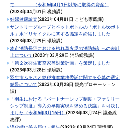
て （令和5年4月1日以降に取得の資産）
(
2023年04月01日
税務課
)
妊婦健康診査
(
2023年04月01日
こども家庭課
)
サントリーグループとペットボトルの「ボトルtoボト
ル」水平リサイクルに関する協定を締結しました
(
2023年03月29日
環境課
)
本市消防長宅における枯れ草火災の消防統計への未計
上について
(
2023年03月29日
消防総務課
)
「第２次羽生市空家等対策計画」を策定しました
(
2023年03月28日
環境課
)
羽生市ふるさと納税推進業務委託に関する公募の選定
結果について
(
2023年03月28日
観光プロモーション
課
)
「羽生における『パートナーシップ制度・ファミリー
シップ制度』導入の早期実現を求める決議」を可決し
ました（令和5年3月16日）
(
2023年03月24日
議会総
務課
)
浄化槽に係る届出・報告
(
2023年03月24日
環境課
)