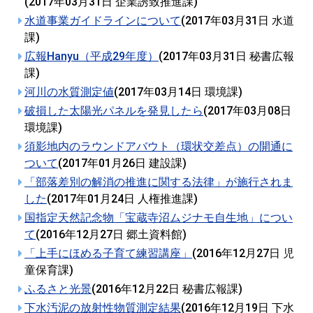
(
2017年03月31日
企業誘致推進課
)
水道事業ガイドラインについて
(
2017年03月31日
水道
課
)
広報Hanyu（平成29年度）
(
2017年03月31日
秘書広報
課
)
河川の水質測定値
(
2017年03月14日
環境課
)
破損した太陽光パネルを発見したら
(
2017年03月08日
環境課
)
須影地内のラウンドアバウト（環状交差点）の開通に
ついて
(
2017年01月26日
建設課
)
「部落差別の解消の推進に関する法律」が施行されま
した
(
2017年01月24日
人権推進課
)
国指定天然記念物「宝蔵寺沼ムジナモ自生地」につい
て
(
2016年12月27日
郷土資料館
)
「上手にほめる子育て練習講座」
(
2016年12月27日
児
童保育課
)
ふるさと光景
(
2016年12月22日
秘書広報課
)
下水汚泥の放射性物質測定結果
(
2016年12月19日
下水