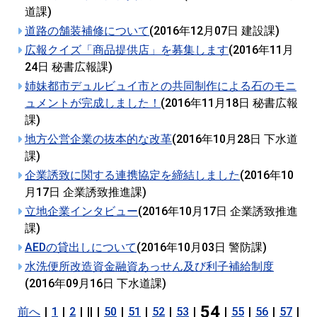
道課
)
道路の舗装補修について
(
2016年12月07日
建設課
)
広報クイズ「商品提供店」を募集します
(
2016年11月
24日
秘書広報課
)
姉妹都市デュルビュイ市との共同制作による石のモニ
ュメントが完成しました！
(
2016年11月18日
秘書広報
課
)
地方公営企業の抜本的な改革
(
2016年10月28日
下水道
課
)
企業誘致に関する連携協定を締結しました
(
2016年10
月17日
企業誘致推進課
)
立地企業インタビュー
(
2016年10月17日
企業誘致推進
課
)
AEDの貸出しについて
(
2016年10月03日
警防課
)
水洗便所改造資金融資あっせん及び利子補給制度
(
2016年09月16日
下水道課
)
54
前へ
|
1
|
2
|
||
|
50
|
51
|
52
|
53
|
|
55
|
56
|
57
|