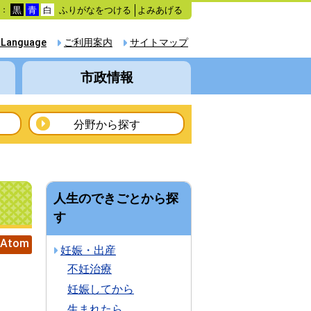
ふりがなをつける
よみあげる
色：
黒
青
白
 Language
ご利用案内
サイトマップ
市政情報
分野から探す
人生のできごとから探
す
Atom
妊娠・出産
不妊治療
妊娠してから
生まれたら