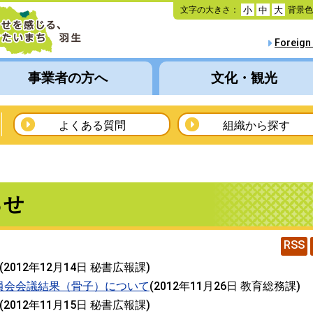
本
文字の大きさ：
背景
小
中
大
文
へ
Foreign
移
動
事業者の方へ
文化・観光
よくある質問
組織から探す
らせ
RSS
(
2012年12月14日
秘書広報課
)
員会会議結果（骨子）について
(
2012年11月26日
教育総務課
)
(
2012年11月15日
秘書広報課
)