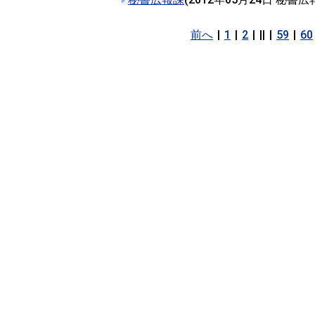
前へ
|
1
|
2
|
||
|
59
|
60