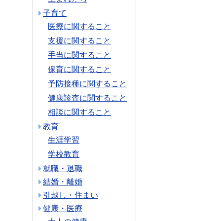
子育て
医療に関すること
支援に関すること
手当に関すること
保育に関すること
予防接種に関すること
健康診査に関すること
相談に関すること
教育
生涯学習
学校教育
就職・退職
結婚・離婚
引越し・住まい
健康・医療